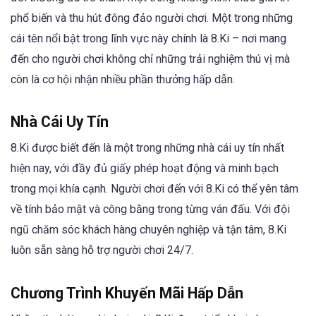
phổ biến và thu hút đông đảo người chơi. Một trong những
cái tên nổi bật trong lĩnh vực này chính là 8.Ki – nơi mang
đến cho người chơi không chỉ những trải nghiệm thú vị mà
còn là cơ hội nhận nhiều phần thưởng hấp dẫn.
Nhà Cái Uy Tín
8.Ki được biết đến là một trong những nhà cái uy tín nhất
hiện nay, với đầy đủ giấy phép hoạt động và minh bạch
trong mọi khía cạnh. Người chơi đến với 8.Ki có thể yên tâm
về tính bảo mật và công bằng trong từng ván đấu. Với đội
ngũ chăm sóc khách hàng chuyên nghiệp và tận tâm, 8.Ki
luôn sẵn sàng hỗ trợ người chơi 24/7.
Chương Trình Khuyến Mãi Hấp Dẫn