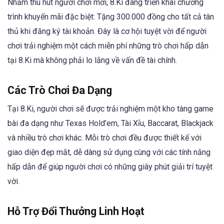
Nhằm thu hút người chơi mới, 8.Ki đang triển khai chương
trình khuyến mãi đặc biệt: Tặng 300.000 đồng cho tất cả tân
thủ khi đăng ký tài khoản. Đây là cơ hội tuyệt vời để người
chơi trải nghiệm một cách miễn phí những trò chơi hấp dẫn
tại 8.Ki mà không phải lo lắng về vấn đề tài chính.
Các Trò Chơi Đa Dạng
Tại 8.Ki, người chơi sẽ được trải nghiệm một kho tàng game
bài đa dạng như Texas Hold’em, Tài Xỉu, Baccarat, Blackjack
và nhiều trò chơi khác. Mỗi trò chơi đều được thiết kế với
giao diện đẹp mắt, dễ dàng sử dụng cùng với các tính năng
hấp dẫn để giúp người chơi có những giây phút giải trí tuyệt
vời.
Hỗ Trợ Đổi Thưởng Linh Hoạt