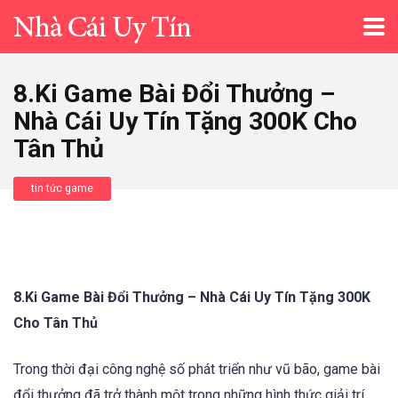
8.Ki Game Bài Đổi Thưởng –
Nhà Cái Uy Tín Tặng 300K Cho
Tân Thủ
tin tức game
8.Ki Game Bài Đổi Thưởng – Nhà Cái Uy Tín Tặng 300K
Cho Tân Thủ
Trong thời đại công nghệ số phát triển như vũ bão, game bài
đổi thưởng đã trở thành một trong những hình thức giải trí