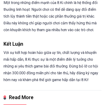
Một trong những điểm mạnh của 8.Ki chính là hệ thống đổi
thưởng linh hoạt. Người chơi có thể dễ dàng quy đổi điểm
tích lũy thành tiền thật hoặc các phần thưởng giá trị khác.
Điều này không chỉ giúp người chơi cảm thấy hứng thú mà
còn khuyến khích họ tham gia nhiều hơn vào các trò chơi.
Kết Luận
Với sự kết hợp hoàn hảo giữa uy tín, chất lượng và khuyến
mãi hấp dẫn, 8.Ki thực sự là một điểm đến lý tưởng cho
những ai yêu thích game bài đổi thưởng. Đừng bỏ lỡ cơ hội
nhận 300.000 đồng miễn phí cho tân thủ, hãy đăng ký ngay
hôm nay và khám phá thế giới game hấp dẫn tại 8.Ki!
Read More