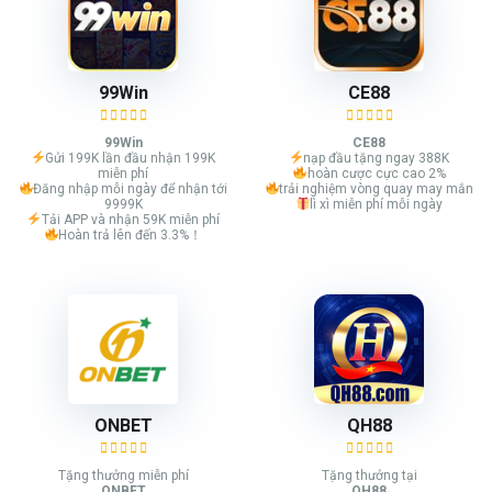
99Win
CE88
99Win
CE88
Gửi 199K lần đầu nhận 199K
nạp đầu tặng ngay 388K
miễn phí
hoàn cược cực cao 2%
Đăng nhập mỗi ngày để nhận tới
trải nghiệm vòng quay may mắn
9999K
lì xì miễn phí mỗi ngày
Tải APP và nhận 59K miễn phí
Hoàn trả lên đến 3.3%！
ONBET
QH88
Tặng thưởng miễn phí
Tặng thưởng tại
ONBET
QH88