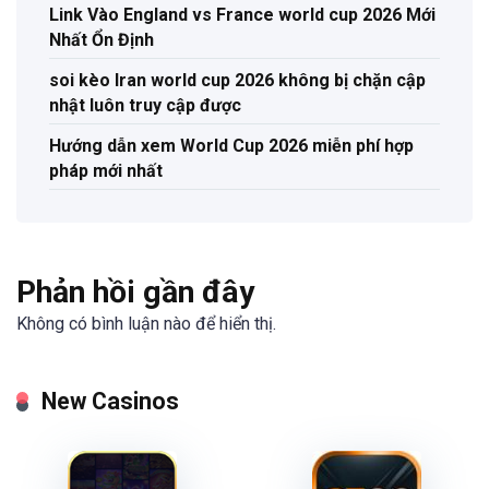
Link Vào England vs France world cup 2026 Mới
Nhất Ổn Định
soi kèo Iran world cup 2026 không bị chặn cập
nhật luôn truy cập được
Hướng dẫn xem World Cup 2026 miễn phí hợp
pháp mới nhất
Phản hồi gần đây
Không có bình luận nào để hiển thị.
New Casinos