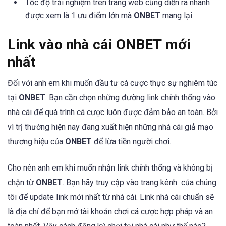
Tốc độ trải nghiệm trên trang web cũng diễn ra nhanh
được xem là 1 ưu điểm lớn mà
ONBET
mang lại.
Link vào nhà cái ONBET mới
nhất
Đối với anh em khi muốn đầu tư cá cược thực sự nghiêm túc
tại
ONBET
. Bạn cần chọn những đường link chính thống vào
nhà cái để quá trình cá cược luôn được đảm bảo an toàn. Bởi
vì trị thường hiện nay đang xuất hiện những nhà cái giả mạo
thương hiệu của
ONBET
để lừa tiền người chơi.
Cho nên anh em khi muốn nhận link chính thống và không bị
chặn từ
ONBET
. Bạn hãy truy cập vào trang kênh của chúng
tôi để update link mới nhất từ nhà cái. Link nhà cái chuẩn sẽ
là địa chỉ để bạn mở tài khoản chơi cá cược hợp pháp và an