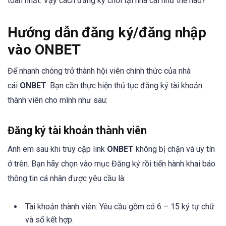
toàn nhất. Vậy cách đăng ký chơi tại nhà cái như thế nào?
Hướng dẫn đăng ký/đăng nhập
vào ONBET
Để nhanh chóng trở thành hội viên chính thức của nhà
cái
ONBET
. Bạn cần thực hiện thủ tục đăng ký tài khoản
thành viên cho mình như sau:
Đăng ký tài khoản thành viên
Anh em sau khi truy cập link
ONBET
không bị chặn và uy tín
ở trên. Bạn hãy chọn vào mục Đăng ký rồi tiến hành khai báo
thông tin cá nhân được yêu cầu là:
Tài khoản thành viên: Yêu cầu gồm có 6 – 15 ký tự chữ
và số kết hợp.