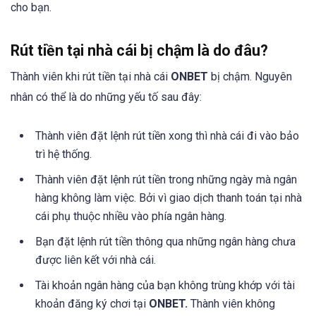
cho bạn.
Rút tiền tại nhà cái bị chậm là do đâu?
Thành viên khi rút tiền tại nhà cái
ONBET
bị chậm. Nguyên
nhân có thể là do những yếu tố sau đây:
Thành viên đặt lệnh rút tiền xong thì nhà cái đi vào bảo
trì hệ thống.
Thành viên đặt lệnh rút tiền trong những ngày mà ngân
hàng không làm việc. Bởi vì giao dịch thanh toán tại nhà
cái phụ thuộc nhiều vào phía ngân hàng.
Bạn đặt lệnh rút tiền thông qua những ngân hàng chưa
được liên kết với nhà cái.
Tài khoản ngân hàng của bạn không trùng khớp với tài
khoản đăng ký chơi tại
ONBET.
Thành viên không