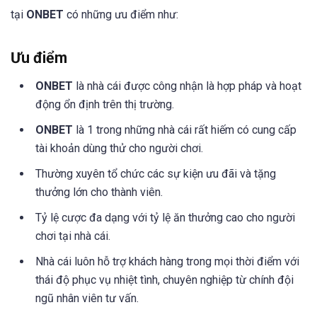
tại
ONBET
có những ưu điểm như:
Ưu điểm
ONBET
là nhà cái được công nhận là hợp pháp và hoạt
động ổn định trên thị trường.
ONBET
là 1 trong những nhà cái rất hiếm có cung cấp
tài khoản dùng thử cho người chơi.
Thường xuyên tổ chức các sự kiện ưu đãi và tặng
thưởng lớn cho thành viên.
Tỷ lệ cược đa dạng với tỷ lệ ăn thưởng cao cho người
chơi tại nhà cái.
Nhà cái luôn hỗ trợ khách hàng trong mọi thời điểm với
thái độ phục vụ nhiệt tình, chuyên nghiệp từ chính đội
ngũ nhân viên tư vấn.