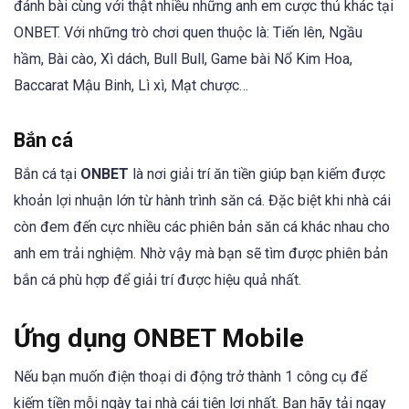
đánh bài cùng với thật nhiều những anh em cược thủ khác tại
ONBET. Với những trò chơi quen thuộc là: Tiến lên, Ngầu
hầm, Bài cào, Xì dách, Bull Bull, Game bài Nổ Kim Hoa,
Baccarat Mậu Binh, Lì xì, Mạt chược…
Bắn cá
Bắn cá tại
ONBET
là nơi giải trí ăn tiền giúp bạn kiếm được
khoản lợi nhuận lớn từ hành trình săn cá. Đặc biệt khi nhà cái
còn đem đến cực nhiều các phiên bản săn cá khác nhau cho
anh em trải nghiệm. Nhờ vậy mà bạn sẽ tìm được phiên bản
bắn cá phù hợp để giải trí được hiệu quả nhất.
Ứng dụng ONBET Mobile
Nếu bạn muốn điện thoại di động trở thành 1 công cụ để
kiếm tiền mỗi ngày tại nhà cái tiện lợi nhất. Bạn hãy tải ngay