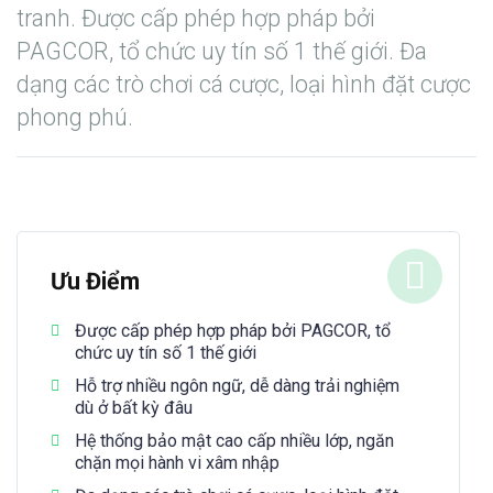
tranh. Được cấp phép hợp pháp bởi
PAGCOR, tổ chức uy tín số 1 thế giới. Đa
dạng các trò chơi cá cược, loại hình đặt cược
phong phú.
Ưu Điểm
Được cấp phép hợp pháp bởi PAGCOR, tổ
chức uy tín số 1 thế giới
Hỗ trợ nhiều ngôn ngữ, dễ dàng trải nghiệm
dù ở bất kỳ đâu
Hệ thống bảo mật cao cấp nhiều lớp, ngăn
chặn mọi hành vi xâm nhập