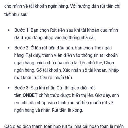
cho mình về tài khoản ngân hàng. Với hướng dẫn rút tiền chi
tiết như sau:
Bước 1: Bạn chọn Rút tiền sau khi tài khoản của mình
đã được đăng nhập vào hệ thống nhà cái.
Bước 2: Ở lần rút tiền đầu tiên, bạn chọn Thẻ ngân
hàng. Tại đây, thành viên điền vào thông tin tài khoản
ngân hàng chính chủ của mình là: Tên chủ thẻ, Chọn
ngân hàng, Số tài khoản, Xác nhận số tài khoản, Nhập
mật khẩu rút tiền rồi nhấn Gửi.
Bước 3: Sau khi nhấn Gửi thì giao diện rút
tiền
ONBET
chính thức được hiển thị lên. Giờ đây, anh
em chỉ cần nhập vào chính xác số tiền muốn rút về
ngân hàng và nhấn Rút tiền là xong.
Các giao dịch thanh toán nạp rút tại nhà cái hoàn toàn là miễn