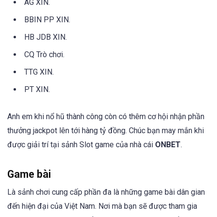
AG XIN.
BBIN PP XIN.
HB JDB XIN.
CQ Trò chơi.
TTG XIN.
PT XIN.
Anh em khi nổ hũ thành công còn có thêm cơ hội nhận phần
thưởng jackpot lên tới hàng tỷ đồng. Chúc bạn may mắn khi
được giải trí tại sảnh Slot game của nhà cái
ONBET
.
Game bài
Là sảnh chơi cung cấp phần đa là những game bài dân gian
đến hiện đại của Việt Nam. Nơi mà bạn sẽ được tham gia