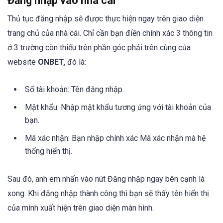
Đăng nhập vào nhà cái
Thủ tục đăng nhập sẽ được thực hiện ngay trên giao diện
trang chủ của nhà cái. Chỉ cần bạn điền chính xác 3 thông tin
ở 3 trường còn thiếu trên phần góc phải trên cùng của
website
ONBET,
đó là:
Số tài khoản: Tên đăng nhập.
Mật khẩu: Nhập mật khẩu tương ứng với tài khoản của
bạn.
Mã xác nhận: Bạn nhập chính xác Mã xác nhận mà hệ
thống hiển thị.
Sau đó, anh em nhấn vào nút Đăng nhập ngay bên cạnh là
xong. Khi đăng nhập thành công thì bạn sẽ thấy tên hiển thị
của mình xuất hiện trên giao diện màn hình.